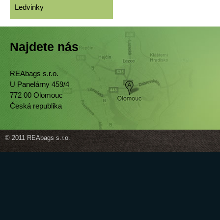
Ledvinky
Najdete nás
REAbags s.r.o.
U Panelárny 459/4
772 00 Olomouc
Česká republika
© 2011 REAbags s.r.o.