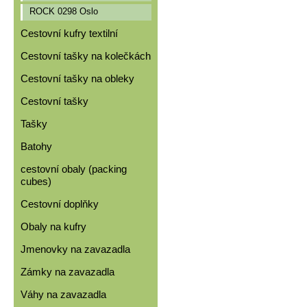
ROCK 0298 Oslo
Cestovní kufry textilní
Cestovní tašky na kolečkách
Cestovní tašky na obleky
Cestovní tašky
Tašky
Batohy
cestovní obaly (packing
cubes)
Cestovní doplňky
Obaly na kufry
Jmenovky na zavazadla
Zámky na zavazadla
Váhy na zavazadla